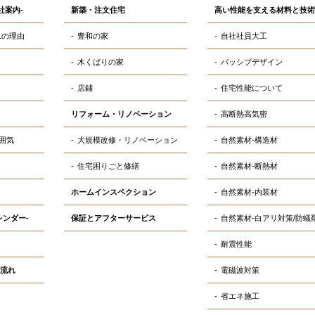
社案内-
新築・注文住宅
高い性能を支える材料と技術
1の理由
豊和の家
自社社員大工
木くばりの家
パッシブデザイン
店鋪
住宅性能について
リフォーム・リノベーション
高断熱高気密
囲気
大規模改修・リノベーション
自然素材-構造材
住宅困りごと修繕
自然素材-断熱材
ホームインスペクション
自然素材-内装材
レンダー-
保証とアフターサービス
自然素材-白アリ対策/防蟻
耐震性能
流れ
電磁波対策
省エネ施工