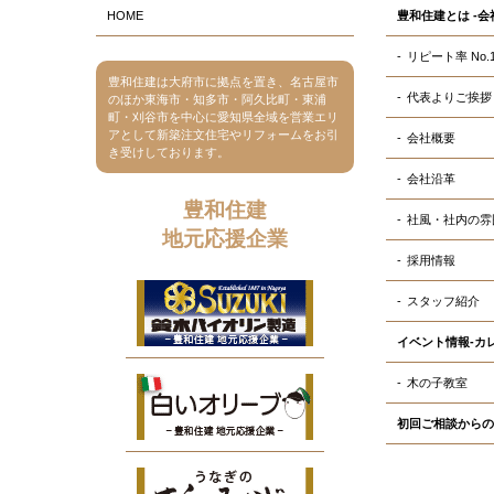
HOME
豊和住建とは -会
リピート率 No.
豊和住建は大府市に拠点を置き、名古屋市
代表よりご挨拶
のほか東海市・知多市・阿久比町・東浦
町・刈谷市を中心に愛知県全域を営業エリ
アとして新築注文住宅やリフォームをお引
会社概要
き受けしております。
会社沿革
豊和住建
社風・社内の雰
地元応援企業
採用情報
スタッフ紹介
イベント情報-カ
木の子教室
初回ご相談からの