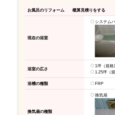
お風呂のリフォーム
概算見積りをする
システム
現在の浴室
1坪（規格1
浴室の広さ
1.25坪（規
浴槽の種類
FRP
換気扇
換気扇の種類