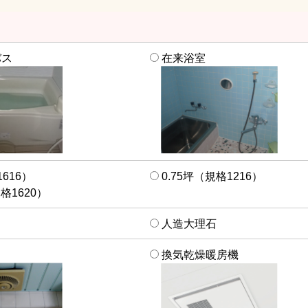
バス
在来浴室
616）
0.75坪（規格1216）
格1620）
人造大理石
換気乾燥暖房機