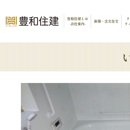
豊和住建とは
リ
新築・注文住宅
-会社案内-
リ