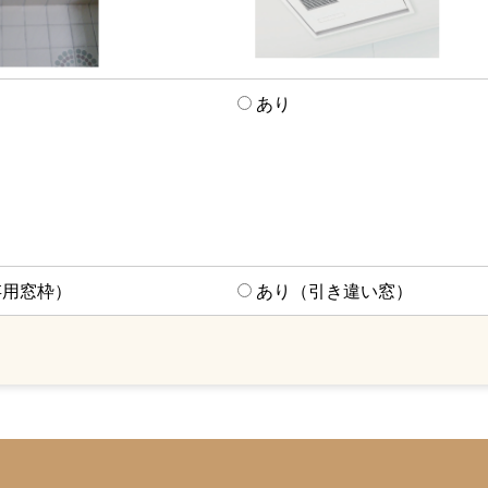
あり
存用窓枠）
あり（引き違い窓）