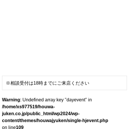
※相談受付は18時までにご来店ください
Warning
: Undefined array key "dayevent" in
/home/xs977519/houwa-
juken.co.jp/public_html/wp2024/wp-
content/themes/houwajyuken/single-hjevent.php
on line
109