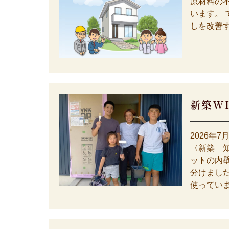
原材料の
います。 
しを改善す
新築W
2026年7
〈新築 知
ットの内
分けまし
使っていま