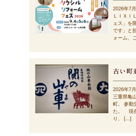
2026年7
ＬＩＸＩＬ
ェス」を
です」と
ォーム、こ
古い町
2026年7
三重県亀
町。 参
た。 現在
り、 […]