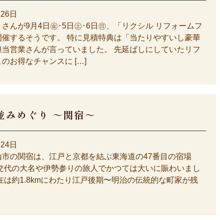
月26日
さんが9月4日㊎･5日㊏･6日㊐、「リクシル リフォームフ
開催するそうです。 特に見積特典は「当たりやすいし豪華
担当営業さんが言っていました。 先延ばしにしていたリフ
のお得なチャンスに […]
並みめぐり ～関宿～
月24日
山市の関宿は、江戸と京都を結ぶ東海道の47番目の宿場
勤交代の大名や伊勢参りの旅人でかつては大いに賑わいまし
は約1.8kmにわたり江戸後期〜明治の伝統的な町家が残