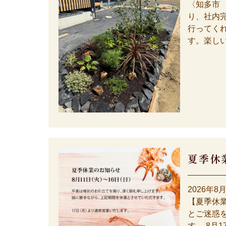
〈知多市
り、社内
行ってく
す。楽しい
夏季休
2026年8
【夏季休業
とご迷惑
す。 8月