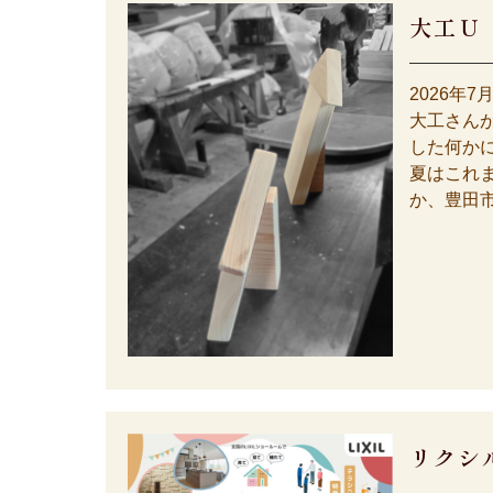
大工Ｕ
2026年7
大工さん
した何かに
夏はこれ
か、豊田市
リクシ