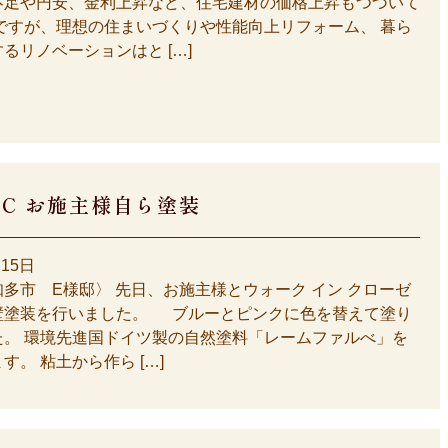
不足や円安、金利上昇など、住宅建材の価格上昇もつづいて
ですが、理想の住まいづくりや性能向上リフォーム、 暮ら
るリノベーションはと […]
IC お施主様自ら塗装
月15日
多市 E様邸〉 先日、お施主様とウォーク イン クローゼ
壁塗装を行いました。 ブルーとピンクに色を替えて塗り
た。 環境先進国ドイツ製の自然塗料「レームファルべ」を
す。 粘土から作ら […]