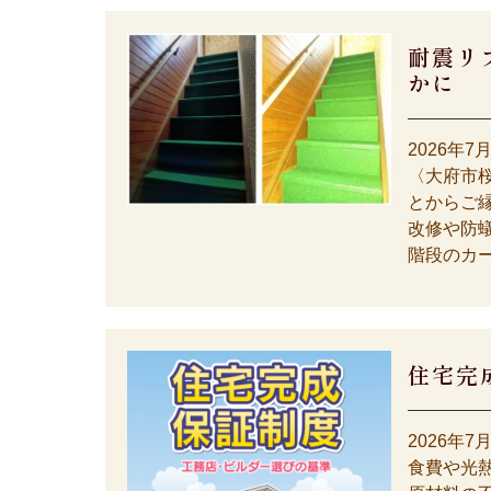
耐震リ
かに
2026年7
〈大府市
とからご
改修や防
階段のカー
住宅完
2026年7
食費や光