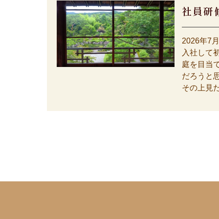
社員研
2026年7
入社して
庭を目当
だろうと
その上見た