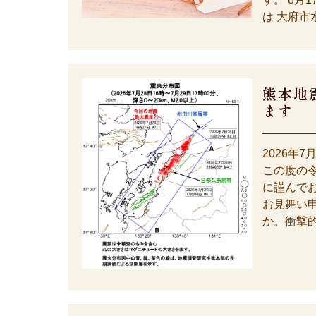
は 大府市水
熊本地
ます
2026年7
この度の
に謹んで
お見舞い
か。衝撃的