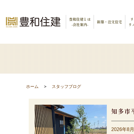
豊和住建とは
リ
新築・注文住宅
-会社案内-
リ
ホーム
スタッフブログ
知多市
2026年8